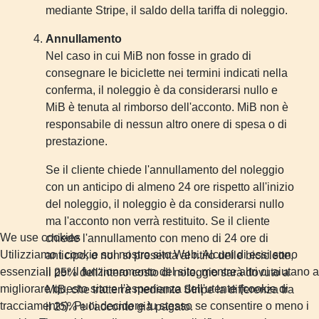
mediante Stripe, il saldo della tariffa di noleggio.
Annullamento
Nel caso in cui MiB non fosse in grado di
consegnare le biciclette nei termini indicati nella
conferma, il noleggio è da considerarsi nullo e
MiB è tenuta al rimborso dell'acconto. MiB non è
responsabile di nessun altro onere di spesa o di
prestazione.
Se il cliente chiede l'annullamento del noleggio
con un anticipo di almeno 24 ore rispetto all'inizio
del noleggio, il noleggio è da considerarsi nullo
ma l'acconto non verrà restituito. Se il cliente
We use cookies
chiede l'annullamento con meno di 24 ore di
Utilizziamo i cookie sul nostro sito Web. Alcuni di essi sono
anticipo, o non si presenta al ritiro delle biciclette,
essenziali per il funzionamento del sito, mentre altri ci aiutano a
il 25% dell'intero costo di noleggio sarà dovuto a
migliorare questo sito e l'esperienza dell'utente (cookie di
MiB, che tratterrà mediante Stripe la differenza tra
tracciamento). Puoi decidere tu stesso se consentire o meno i
il 25% e l'acconto già pagato.