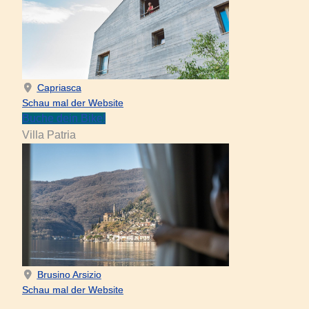
Capriasca
Schau mal der Website
Buche dein Bike!
Villa Patria
Brusino Arsizio
Schau mal der Website