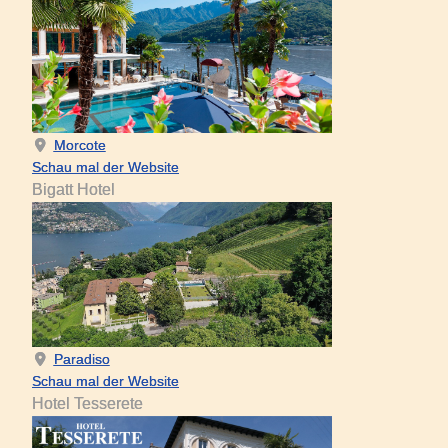
Morcote
Schau mal der Website
Bigatt Hotel
Paradiso
Schau mal der Website
Hotel Tesserete