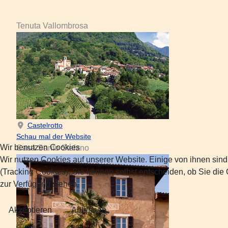
Tenuta Vallombrosa
Castelrotto
Schau mal der Website
Wir benutzen Cookies
Casa Santo Stefano
Wir nutzen Cookies auf unserer Website. Einige von ihnen sind
(Tracking Cookies). Sie können selbst entscheiden, ob Sie die
zur Verfügung stehen.
Akzeptieren
Ablehnen