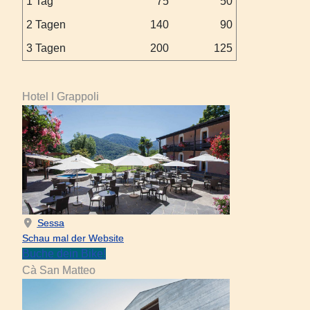
1 Tag
75
50
2 Tagen
140
90
3 Tagen
200
125
Hotel I Grappoli
Sessa
Schau mal der Website
Buche dein Bike!
Cà San Matteo