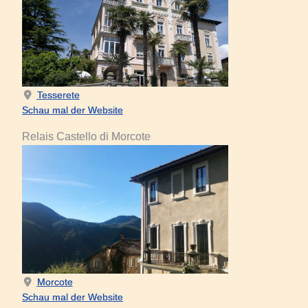
Tesserete
Schau mal der Website
Relais Castello di Morcote
Morcote
Schau mal der Website