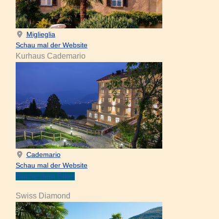
Miglieglia
Schau mal der Website
Kurhaus Cademario
Cademario
Schau mal der Website
Buche dein Bike!
Swiss Diamond