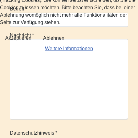
(Tracking Cookies). Sie können selbst entscheiden, ob Sie die
Cookies zulassen möchten. Bitte beachten Sie, dass bei einer
Betreff
*
Ablehnung womöglich nicht mehr alle Funktionalitäten der
Seite zur Verfügung stehen.
Nachricht
*
Akzeptieren
Ablehnen
Weitere Informationen
Datenschutzhinweis
*